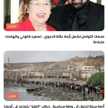
تقارير
منصات التواصل تشعل أزمة عائلة الدجوي.. تصعيد قانوني واتهامات
متبادلة
تقارير
أزمة سبتة تتحول إلى ورقة سياسية.. خطاب “الغزو” يتصاعد في أوروبا