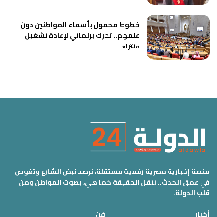
خطوط محمول بأسماء المواطنين دون
علمهم.. تحرك برلماني لإعادة تشغيل
«نترا»
منصة إخبارية مصرية رقمية مستقلة، ترصد نبض الشارع وتغوص
في عمق الحدث.. ننقل الحقيقة كما هي، بصوت المواطن ومن
قلب الدولة.
أخبار
فن