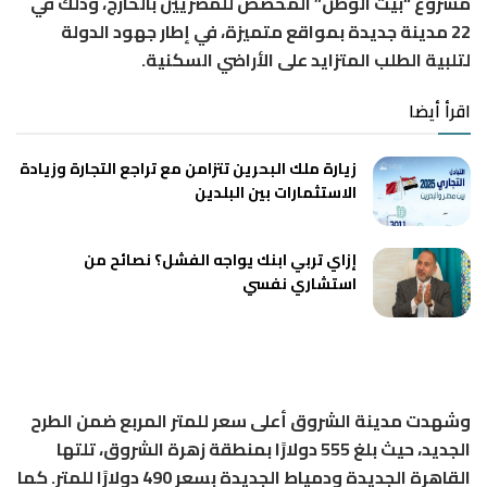
مشروع “بيت الوطن” المخصص للمصريين بالخارج، وذلك في
22 مدينة جديدة بمواقع متميزة، في إطار جهود الدولة
لتلبية الطلب المتزايد على الأراضي السكنية.
اقرأ أيضا
زيارة ملك البحرين تتزامن مع تراجع التجارة وزيادة
الاستثمارات بين البلدين
إزاي تربي ابنك يواجه الفشل؟ نصائح من
استشاري نفسي
وشهدت مدينة الشروق أعلى سعر للمتر المربع ضمن الطرح
الجديد، حيث بلغ 555 دولارًا بمنطقة زهرة الشروق، تلتها
القاهرة الجديدة ودمياط الجديدة بسعر 490 دولارًا للمتر. كما