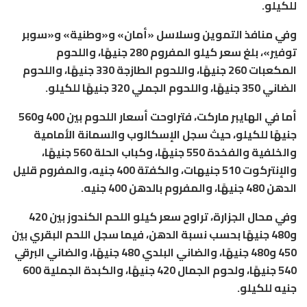
للكيلو.
وفي منافذ التموين وسلاسل «أمان» و«وطنية» و«سوبر
توفير»، بلغ سعر كيلو المفروم 280 جنيهًا، واللحوم
المكعبات 260 جنيهًا، واللحوم الطازجة 330 جنيهًا، واللحوم
الضاني 350 جنيهًا، واللحوم الجملي 320 جنيهًا للكيلو.
أما في الهايبر ماركت، فتراوحت أسعار اللحوم بين 400 و560
جنيهًا للكيلو، حيث سجل الإسكالوب والسمانة الأمامية
والخلفية والفخدة 550 جنيهًا، وكباب الحلة 560 جنيهًا،
والإنتركوت 510 جنيهات، والكفتة 400 جنيه، والمفروم قليل
الدهن 480 جنيهًا، والمفروم بالدهن 400 جنيه.
وفي محال الجزارة، تراوح سعر كيلو اللحم الكندوز بين 420
و480 جنيهًا بحسب نسبة الدهن، فيما سجل اللحم البقري بين
450 و480 جنيهًا، والضاني البلدي 480 جنيهًا، والضاني البرقي
540 جنيهًا، ولحوم الجمال 420 جنيهًا، والكبدة الجملية 600
جنيه للكيلو.