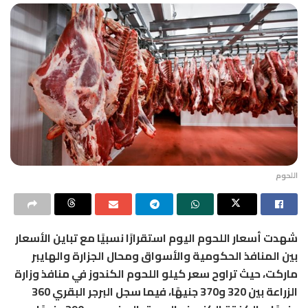
اللحوم
شهدت أسعار اللحوم اليوم استقرارًا نسبيًا مع تباين الأسعار
بين المنافذ الحكومية والأسواق ومحال الجزارة والهايبر
ماركت، حيث تراوح سعر كيلو اللحوم الكندوز في منافذ وزارة
الزراعة بين 320 و370 جنيهًا، فيما سجل البرجر البقري 360