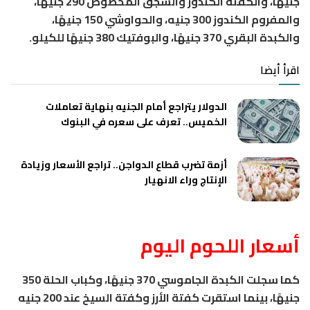
جنيهًا، والكفتة الكندوز والسجق المخصوص 290 جنيهًا،
والمفروم الكندوز 300 جنيه، والحواوشي 150 جنيهًا،
والكبدة البقري 370 جنيهًا، والبوفتيك 380 جنيهًا للكيلو.
اقرأ أيضا
الدولار يتراجع أمام الجنيه بنهاية تعاملات
الخميس.. تعرف على سعره في البنوك
أزمة تضرب قطاع الدواجن.. تراجع الأسعار وزيادة
الإنتاج وراء الانهيار
أسعار اللحوم اليوم
كما سجلت الكبدة الجاموسي 370 جنيهًا، وكباب الحلة 350
جنيهًا، بينما استقرت كفتة الأرز وكفتة السيخ عند 200 جنيه