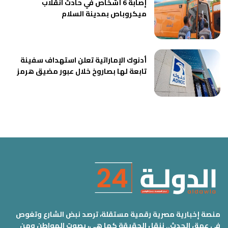
إصابة 6 أشخاص في حادث انقلاب
ميكروباص بمدينة السلام
أدنوك الإماراتية تعلن استهداف سفينة
تابعة لها بصاروخ خلال عبور مضيق هرمز
منصة إخبارية مصرية رقمية مستقلة، ترصد نبض الشارع وتغوص
في عمق الحدث.. ننقل الحقيقة كما هي، بصوت المواطن ومن