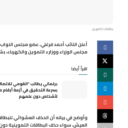
بطاقات التموين
أعلن النائب أحمد فرغلي، عضو مجلس النواب
مجلس الوزراء ووزارء التموين والكهرباء، 
اقرأ أيضا
برلماني يطالب “القومي للاتصال
بسرعة التحقيق في أزمة أرقام 
لأشخاص دون علمهم
وأوضح في بيانه أن الحذف العشوائي للبطاق
العيش، سواء حذف البطاقات التموينية دون