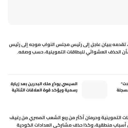
، تقدمه ببيان عاجل إلى رئيس مجلس النواب موجه إلى رئيس
بشأن الحذف العشوائي للبطاقات التموينية، حسب وصفه.
ات”
السيسي يودّع ملك البحرين بعد زيارة
مسجلة
رسمية ويؤكد قوة العلاقات الثنائية
ات التموينية وحرمان أكثر من ربع الشعب المصري من رغيف
 أسباب منطقية، وكذا حذف مشتركي العدادات الكودية