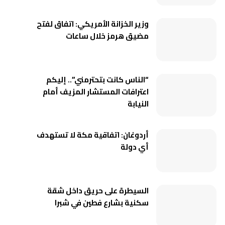
وزير الخزانة الأمريكي: اتفاق لفتح
مضيق هرمز خلال ساعات
“الناس كانت بتحترمني”.. إليكم
اعترافات المستشار المزيف أمام
النيابة
أردوغان: اتفاقية مكة لا تستهدف
أي دولة
السيطرة على حريق داخل شقة
سكنية بشارع فطين في شبرا