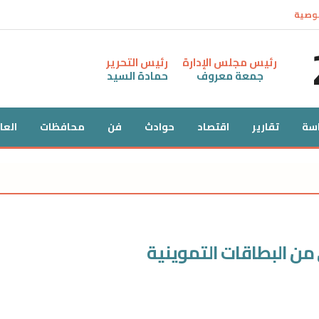
وصية
رئيس مجلس الإدارة
رئيس التحرير
جمعة معروف
حمادة السيد
سة
تقارير
اقتصاد
حوادث
فن
محافظات
العا
من البطاقات التموينية