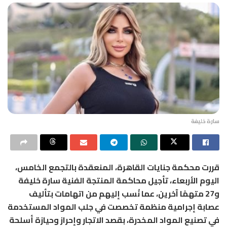
سارة خليفة
قررت محكمة جنايات القاهرة، المنعقدة بالتجمع الخامس،
اليوم الأربعاء، تأجيل محاكمة المنتجة الفنية سارة خليفة
و27 متهمًا آخرين، عما نُسب إليهم من اتهامات بتأليف
عصابة إجرامية منظمة تخصصت في جلب المواد المستخدمة
في تصنيع المواد المخدرة، بقصد الاتجار وإحراز وحيازة أسلحة