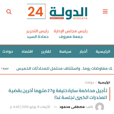
رئيس مجلس الإدارة
رئيس التحرير
جمعة معروف
حمادة السيد
الرئيسية
أخبار
سياسة
تقارير
اقتصاد
حوادث
مفاوضات روما.. واستئناف محتمل للمحادثات الخميس
التعليم الع
الرئيسية
حوادث
تأجيل محاكمة سارة خليفة و27 متهما آخرين بقضية
المخدرات الكبرى لجلسة غدًا
كتب:
مصطفى محمود
الأربعاء 8 يوليو 2026 | 4:40 م