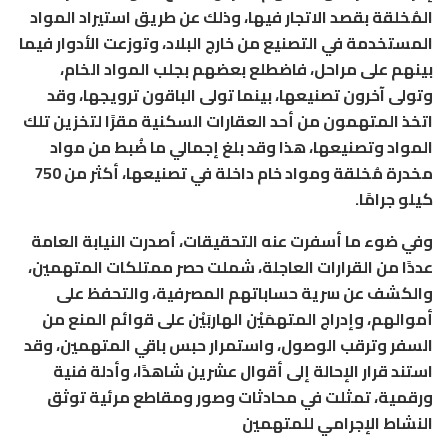
المُخلقة بقصد الاتجار فيها، وذلك عن طريق استيراد المواد
المستخدمة في التصنيع من خارج البلاد، وتوزعت الأدوار فيما
بينهم على مراحل، فاضطلع بعضهم بجلب المواد الخام،
وتولى آخرون تصنيعها، بينما تولى الباقون ترويجها، وقد
اتخذ المتهمون من أحد العقارات السكنية مقرًا لتخزين تلك
المواد وتصنيعها، هذا وقد بلغ إجمالي ما ضُبط من مواد
مخدرة مُخلقة ومواد خام داخلة في تصنيعها، أكثر من 750
كيلو جرامًا.
وفي ضوء ما أسفرت عنه التحقيقات، أصدرت النيابة العامة
عددًا من القرارات العاجلة، شملت حصر ممتلكات المتهمين،
والكشف عن سرية حساباتهم المصرفية، والتحفظ على
أموالهم، وإدراج المتهمَيْن الهاربَيْن على قوائم المنع من
السفر وترقب الوصول، واستمرار حبس باقي المتهمين، وقد
استند قرار الإحالة إلى أقوال عشرين شاهدًا، وأدلة فنية
ورقمية، تمثلت في محادثات وصور ومقاطع مرئية توثق
النشاط الإجرامي للمتهمين