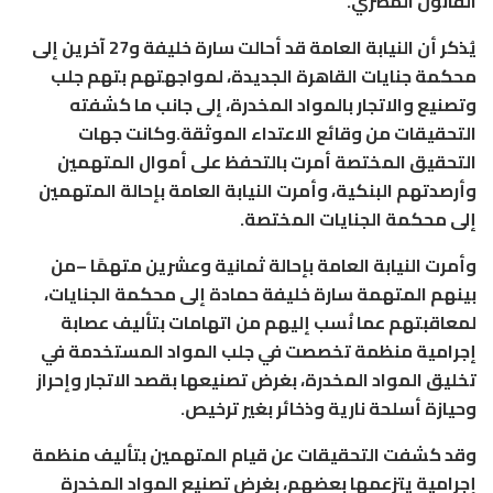
القانون المصري.
يُذكر أن النيابة العامة قد أحالت سارة خليفة و27 آخرين إلى
محكمة جنايات القاهرة الجديدة، لمواجهتهم بتهم جلب
وتصنيع والاتجار بالمواد المخدرة، إلى جانب ما كشفته
التحقيقات من وقائع الاعتداء الموثقة.وكانت جهات
التحقيق المختصة أمرت بالتحفظ على أموال المتهمين
وأرصدتهم البنكية، وأمرت النيابة العامة بإحالة المتهمين
إلى محكمة الجنايات المختصة.
وأمرت النيابة العامة بإحالة ثمانية وعشرين متهمًا –من
بينهم المتهمة سارة خليفة حمادة إلى محكمة الجنايات،
لمعاقبتهم عما نُسب إليهم من اتهامات بتأليف عصابة
إجرامية منظمة تخصصت في جلب المواد المستخدمة في
تخليق المواد المخدرة، بغرض تصنيعها بقصد الاتجار وإحراز
وحيازة أسلحة نارية وذخائر بغير ترخيص.
وقد كشفت التحقيقات عن قيام المتهمين بتأليف منظمة
إجرامية يتزعمها بعضهم، بغرض تصنيع المواد المخدرة