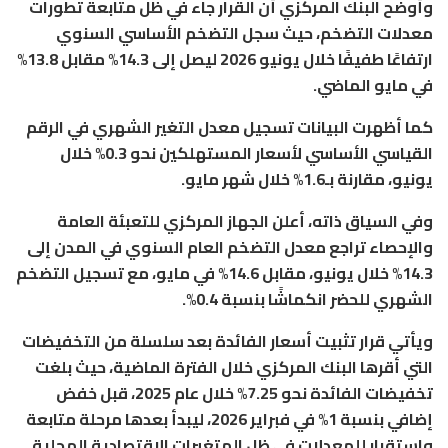
وأوضح البنك المركزي أن القرار جاء في ظل متابعة تطورات
معدلات التضخم، حيث سجل التضخم الأساسي السنوي
ارتفاعًا طفيفًا خلال يونيو 2026 ليصل إلى 14.3% مقابل 13.8%
في مايو الماضي.
كما أظهرت البيانات تسجيل معدل التغير الشهري في الرقم
القياسي الأساسي لأسعار المستهلكين نحو 0.3% خلال
يونيو، مقارنة بـ1.6% خلال شهر مايو.
وفي السياق ذاته، أعلن الجهاز المركزي للتعبئة العامة
والإحصاء تراجع معدل التضخم العام السنوي في المدن إلى
14.3% خلال يونيو، مقابل 14.6% في مايو، مع تسجيل التضخم
الشهري للحضر انكماشًا بنسبة 0.4%.
ويأتي قرار تثبيت أسعار الفائدة بعد سلسلة من التخفيضات
التي أقرها البنك المركزي خلال الفترة الماضية، حيث بلغت
تخفيضات الفائدة نحو 7.25% خلال عام 2025، قبل خفض
إضافي بنسبة 1% في فبراير 2026، ليبدأ بعدها مرحلة متابعة
واستقرار للمعدلات في ظل المتغيرات الاقتصادية المحلية