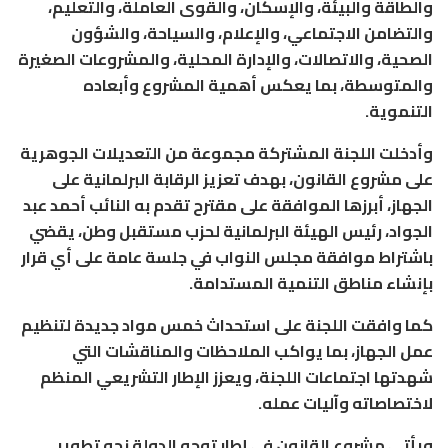
والطاقة والبيئة، والإسكان، والقوى العاملة، والتعليم،
والتضامن الاجتماعي، والإعلام، والسياحة، والشؤون
الصحية، والاتصالات، والإدارة المحلية، والمشروعات الصغيرة
والمتوسطة، بما يعكس أهمية المشروع وأبعاده
التنموية.
وأدخلت اللجنة المشتركة مجموعة من التعديلات الجوهرية
على مشروع القانون، بهدف تعزيز الرقابة البرلمانية على
الجهاز، أبرزها الموافقة على مقترح تقدم به النائب أحمد عبد
الجواد، رئيس الهيئة البرلمانية لحزب مستقبل وطن، يقضي
باشتراط موافقة مجلس النواب في جلسة عامة على أي قرار
بإنشاء مناطق التنمية المستدامة.
كما وافقت اللجنة على استحداث خمس مواد جديدة لتنظيم
عمل الجهاز، بما يواكب الملاحظات والمناقشات التي
شهدتها اجتماعات اللجنة، ويعزز الإطار التشريعي المنظم
لاختصاصاته وآليات عمله.
ويأتي مشروع القانون في إطار توجه الدولة نحو تطوير