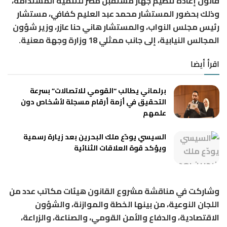
قانون إعادة تنظيم جهاز مستقبل مصر للتنمية المستدامة،
وذلك بحضور المستشار محمد عبد العليم كفافي، مستشار
رئيس مجلس النواب، والمستشار هاني حنا عازر، وزير شؤون
المجالس النيابية، إلى جانب ممثلي 18 وزارة وجهة معنية.
اقرأ أيضا
برلماني يطالب “القومي للاتصالات” بسرعة
التحقيق في أزمة أرقام مسجلة لأشخاص دون
علمهم
السيسي يودّع ملك البحرين بعد زيارة رسمية
ويؤكد قوة العلاقات الثنائية
وشاركت في مناقشة مشروع القانون هيئات مكاتب عدد من
اللجان النوعية، من بينها الخطة والموازنة، والشؤون
الاقتصادية، والدفاع والأمن القومي، والصناعة، والزراعة،