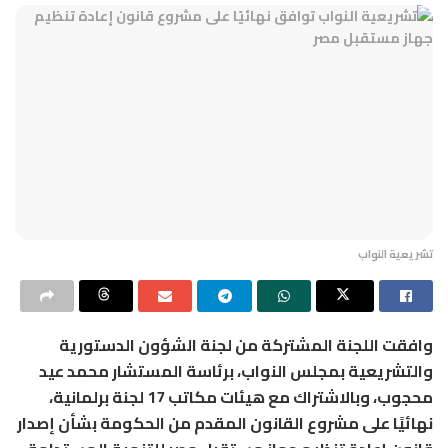
تشريعية النواب
وافقت اللجنة المشتركة من لجنة الشؤون الدستورية
والتشريعية بمجلس النواب، برئاسة المستشار محمد عيد
محجوب، وبالاشتراك مع هيئات مكاتب 17 لجنة برلمانية،
نهائيًا على مشروع القانون المقدم من الحكومة بشأن إصدار