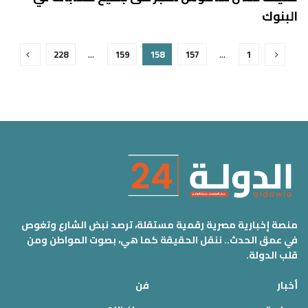
البنوك
228
…
159
158
157
…
1
منصة إخبارية مصرية رقمية مستقلة، ترصد نبض الشارع وتغوص
في عمق الحدث.. ننقل الحقيقة كما هي، بصوت المواطن ومن
قلب الدولة.
أخبار
فن