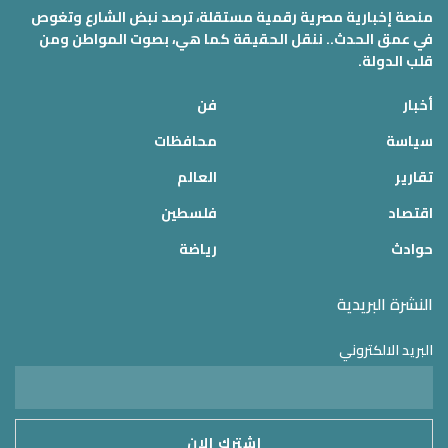
منصة إخبارية مصرية رقمية مستقلة، ترصد نبض الشارع وتغوص
في عمق الحدث.. ننقل الحقيقة كما هي، بصوت المواطن ومن
قلب الدولة.
أخبار
فن
سياسة
محافظات
تقارير
العالم
اقتصاد
فلسطين
حوادث
رياضة
النشرة البريدية
البريد الالكتروني