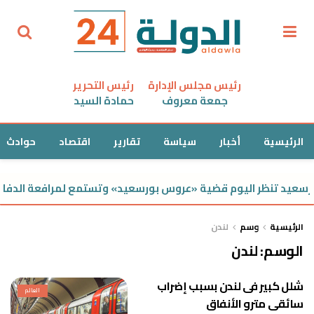
رئيس مجلس الإدارة
رئيس التحرير
جمعة معروف
حمادة السيد
الرئيسية
أخبار
سياسة
تقارير
اقتصاد
حوادث
سعيد تنظر اليوم قضية «عروس بورسعيد» وتستمع لمرافعة الدفاع
الرئيسية
وسم
لندن
الوسم:
لندن
شلل كبير فى لندن بسبب إضراب
العالم
سائقى مترو الأنفاق