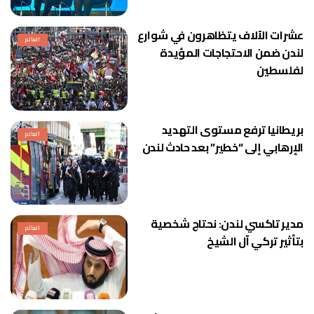
عشرات الآلاف يتظاهرون في شوارع
العالم
لندن ضمن الاحتجاجات المؤيدة
لفلسطين
بريطانيا ترفع مستوى التهديد
العالم
الإرهابي إلى “خطير” بعد حادث لندن
مدير تاكسي لندن: نحتاج شخصية
العالم
بتأثير تركي آل الشيخ