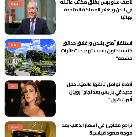
ناصف ساويرس يغلق مكتب عائلته
اقتصاد
في لندن ويغادر المملكة المتحدة
نهائيا
استنفار أمني بلندن وإغلاق حدائق
العالم
كنسينجتون بسبب تهديد بـ”طائرات
مشعة”
أنغام تواصل تألقها عالميًا.. حفل
فن
جديد في باريس بعد نجاح “رويال
ألبرت هول”
تراجع مفاجئ في أسعار الذهب بعد
اقتصاد
موجة صعود قياسية