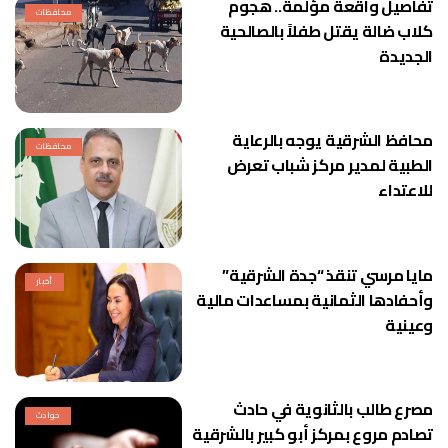
تفاصيل واقعة مؤلمة.. هجوم
محافظات
كلاب ضالة يقتل طفلاً بالصالحية
الجديدة
محافظ الشرقية يوجه بالرعاية
محافظات
الطبية لمدير مركز شباب تعرض
للاعتداء
مايا مرسي تنقذ “جدة الشرقية”
أخبار
وأحفادها الثمانية بمساعدات مالية
وعينية
مصرع طالب بالثانوية في حادث
حوادث
تصادم مروع بمركز أبو كبير بالشرقية