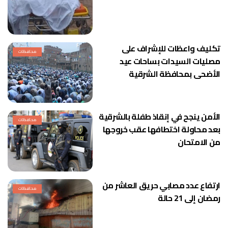
تكليف واعظات للإشراف على
محافظات
مصليات السيدات بساحات عيد
الأضحى بمحافظة الشرقية
الأمن ينجح في إنقاذ طفلة بالشرقية
محافظات
بعد محاولة اختطافها عقب خروجها
من الامتحان
ارتفاع عدد مصابي حريق العاشر من
محافظات
رمضان إلى 21 حالة