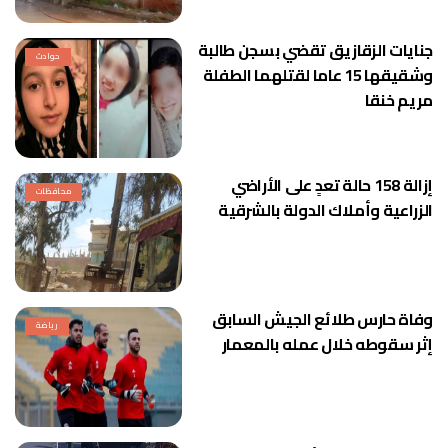
جنايات الزقازيق تقضي بسجن طالبة
حوادث
وشقيقها 15 عاما لقتلهما الطفلة
مريم خنقا
إزالة 158 حالة تعدٍ على الأراضي
محافظات
الزراعية وأملاك الدولة بالشرقية
وفاة حارس طلائع الجيش السابق
رياضة
إثر سقوطه خلال عمله بالمعمار