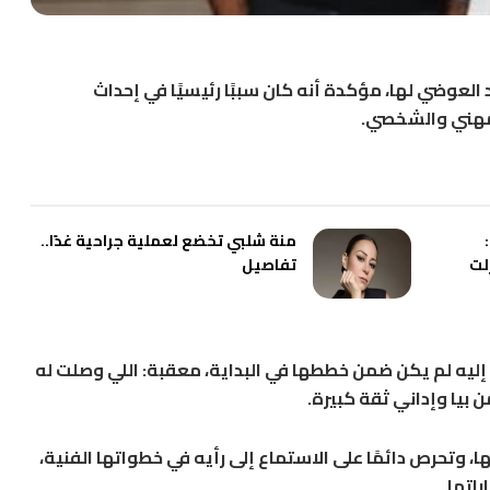
 العوضي لها، مؤكدة أنه كان سببًا رئيسيًا في إحداث
لمهني والشخصي.
منة شلبي تخضع لعملية جراحية غدًا..
لت
تفاصيل
 إليه لم يكن ضمن خططها في البداية، معقبة: اللي وصلت له
يا وإداني ثقة كبيرة.
، وتحرص دائمًا على الاستماع إلى رأيه في خطواتها الفنية،
اتها.