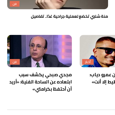
فن
منة شلبي تخضع لعملية جراحية غدًا.. تفاصيل
أخبار
فن
عمرو دياب:
مجدي صبحي يكشف سبب
يط إلا أنت»
ابتعاده عن الساحة الفنية: «أريد
أن أحتفظ بكرامتي»