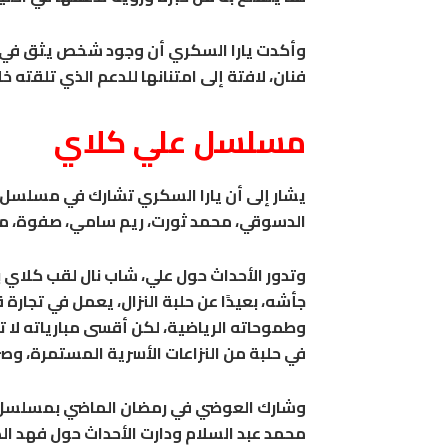
وأكدت يارا السكري أن وجود شخص يثق في مو
فنان، لافتة إلى امتنانها للدعم الذي تلقته خل
مسلسل علي كلاي
يشار إلى أن يارا السكري تشارك في مسلسل ع
الدسوقي، محمد ثورت، ريم سامي، صفوة، محم
وتدور الأحداث حول علي، شاب نال لقب كلاي ب
جأشه، بعيدًا عن حلبة النزال، يعمل في تجارة 
وطموحاته الرياضية، لكن أقسى مبارياته لا ت
في حلبة من النزاعات الأسرية المستمرة، وصر
وشارك العوضي في رمضان الماضي بمسلسل ف
محمد عبد السلام ودارت الأحداث حول فهد الذ