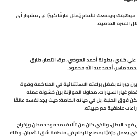
هبتك ويدفعك للأمام يُمثل فارقًا كبيرًا في مشوار أي
ال الفترة الماضية.
لي كلاي، بطولة أحمد العوضي، درة، انتصار، طارق
د ماهر، أحمد عبد الله محمود.
ين جيرانه بفضل براعته الاستثنائية في الملاكمة وقوة
قطع غيار السيارات، محاولا الموازنة بين خشونة عمله
كن فوق الحلبة، بل في حياته الخاصة؛ حيث يجد نفسه عالقًا
اعات عاطفية مع حبيبته.
هد البطل، والذي كان من تأليف محمود حمدان وإخراج
ي يعمل حِرَفيًا بمصنع للرخام في منطقة شق الثعبان، وذلك