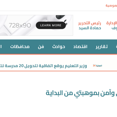
صوصية
إدارة
رئيس التحرير
وف
حمادة السيد
تقارير
اقتصاد
حوادث
فن
محافظات
ا
وزير التعليم يوقع اتفاقية لتحويل 20 مدرسة للتعليم الفني إلى مدارس دولية بالمناهج والمعايير اليابانية
ي وآمن بموهبتي من البداية