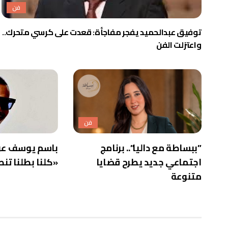
فن
توفيق عبدالحميد يفجر مفاجأة: قعدت على كرسي متحرك..
واعتزلت الفن
فن
”ببساطة مع داليا”.. برنامج
باسم يوسف عن 
اجتماعي جديد يطرح قضايا
«كلنا بطلنا تنط
متنوعة