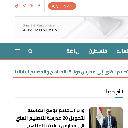
النشرة البريدية
لعالم
فلسطين
رياضة
البورصة تربح 31 مل
نشر حديثا
وزير التعليم يوقع اتفاقية
لتحويل 20 مدرسة للتعليم الفني
إلى مدارس دولية بالمناهج