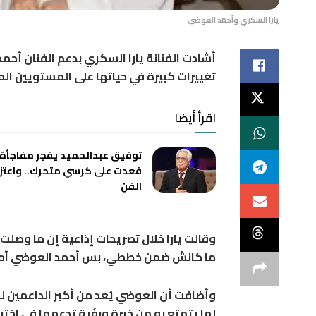
يارا السكري وأحمد العوضي
أشادت الفنانة يارا السكري بدعم الفنان أحمد
تغييرات كبيرة في حياتها على المستويين ا
اقرأ أيضا
توفيق عبدالحميد يفجر مفاجأة:
قعدت على كرسي متحرك.. واعتز
الفن
وقالت يارا خلال تصريحات إذاعية إن ما وصلت
ما كانش ضمن خططي، بس أحمد العوضي آمن ب
وأضافت أن العوضي يُعد من أكبر الداعمين لها
لما يتمتع به من خبرة ورؤية تدعمها في اختيار