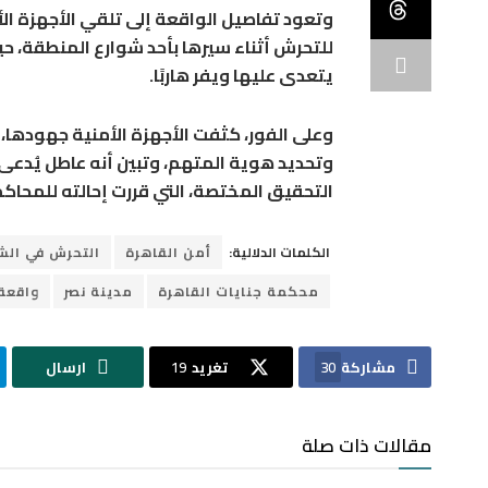
للتحرش أثناء سيرها بأحد شوارع المنطقة، حي
يتعدى عليها ويفر هاربًا.
وعلى الفور، كثفت الأجهزة الأمنية جهودها
وتحديد هوية المتهم، وتبين أنه عاطل يُدعى 
التحقيق المختصة، التي قررت إحالته للمحاك
الكلمات الدلالية:
أمن القاهرة
التحرش في الش
محكمة جنايات القاهرة
مدينة نصر
واقعة
مشاركة
30
تغريد
19
ارسال
مقالات ذات صلة