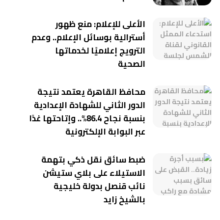
الأعلى للإعلام: منع ظهور
أسترالية بوسائل الإعلام.. وعدم
الترويج إعلاميًا لخدماتها
الصحية
محافظ القاهرة يعتمد نتيجة
الدور الثاني للشهادة الإعدادية
بنسبة نجاح 86.4%.. وإتاحتها غدًا
عبر البوابة الإلكترونية
ضبط سائق نقل ذكي بتهمة
الاستيلاء على بلاي ستيشن
نائب قنصل بدولة خليجية
بالشيخ زايد