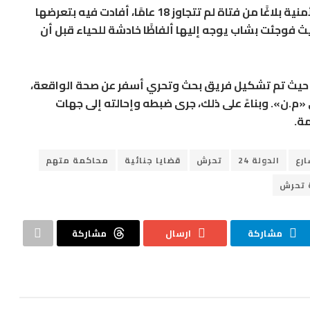
وتعود تفاصيل الواقعة إلى تلقي الأجهزة الأمنية بلاغًا من فتاة لم تتجاوز 18 عامًا، أفادت فيه بتعرضها
ث فوجئت بشاب يوجه إليها ألفاظًا خادشة للحياء قبل أن
، حيث تم تشكيل فريق بحث وتحري أسفر عن صحة الواقعة،
«م.ن». وبناءً على ذلك، جرى ضبطه وإحالته إلى جهات
مة.
ارع
الدولة 24
تحرش
قضايا جنائية
محاكمة متهم
 تحرش
مشاركة
ارسال
مشاركة