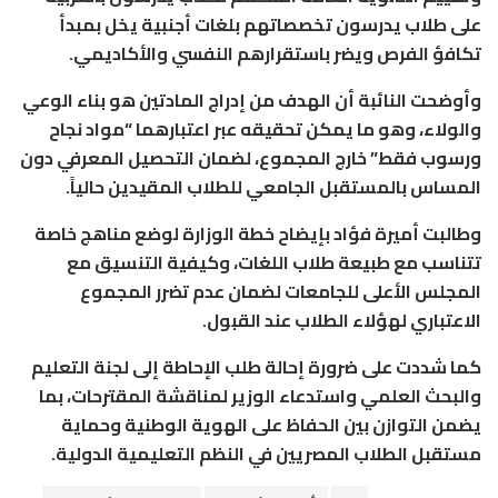
على طلاب يدرسون تخصصاتهم بلغات أجنبية يخل بمبدأ
تكافؤ الفرص ويضر باستقرارهم النفسي والأكاديمي.
وأوضحت النائبة أن الهدف من إدراج المادتين هو بناء الوعي
والولاء، وهو ما يمكن تحقيقه عبر اعتبارهما “مواد نجاح
ورسوب فقط” خارج المجموع، لضمان التحصيل المعرفي دون
المساس بالمستقبل الجامعي للطلاب المقيدين حالياً.
وطالبت أميرة فؤاد بإيضاح خطة الوزارة لوضع مناهج خاصة
تتناسب مع طبيعة طلاب اللغات، وكيفية التنسيق مع
المجلس الأعلى للجامعات لضمان عدم تضرر المجموع
الاعتباري لهؤلاء الطلاب عند القبول.
كما شددت على ضرورة إحالة طلب الإحاطة إلى لجنة التعليم
والبحث العلمي واستدعاء الوزير لمناقشة المقترحات، بما
يضمن التوازن بين الحفاظ على الهوية الوطنية وحماية
مستقبل الطلاب المصريين في النظم التعليمية الدولية.