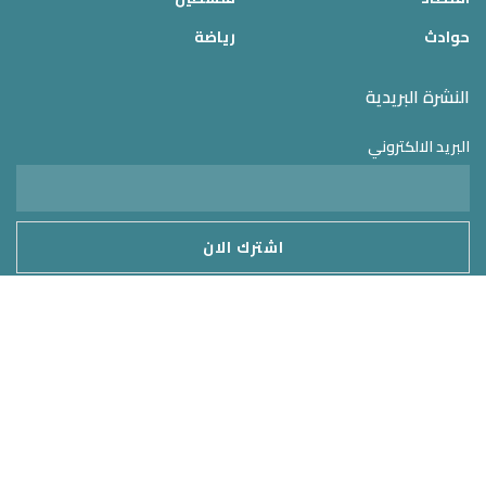
حوادث
رياضة
النشرة البريدية
البريد الالكتروني
موقع الدولة 24
2025 © جميع الحقوق محفوظة – تم التطوير بواسطة
MirrorORG