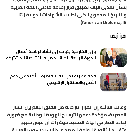
بشأن تعديل آليات تطبيق قرار إضافة مادتي اللغة العربية
والتاريخ للمجموع الكلي لطلاب الشهادات الدولية (IG,
American Diploma, IB).
اقرأ أيضا
وزير الخارجية يتوجه إلى تشاد لرئاسة أعمال
الدورة الرابعة للجنة المصرية التشادية المشتركة
قمة مصرية بحرينية بالقاهرة.. تأكيد على دعم
الأمن والاستقرار الإقليمي
وقالت النائبة إن القرار أثار حالة من القلق البالغ بين الأسر
المصرية، مؤكدة دعمها لترسيخ الهوية الوطنية مع ضرورة
إعادة النظر في آليات التنفيذ، حيث رأت أن فرض منهج
وتقييم الثانوية العامة المصمم لطلاب يدرسون بالعربية