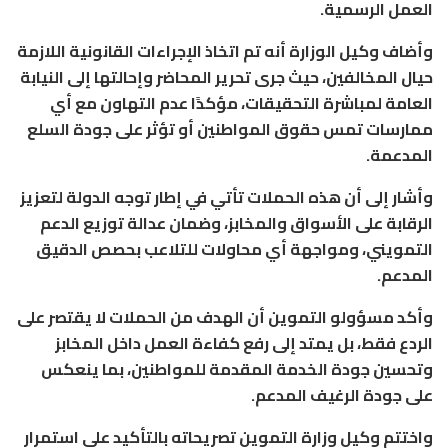
العمل الرسمية.
وأضاف وكيل الوزارة أنه تم اتخاذ الإجراءات القانونية اللازمة
حيال المخالفين، حيث جرى تحرير المحاضر وإحالتها إلى النيابة
العامة لمباشرة التحقيقات، مؤكدًا عدم التهاون مع أي
ممارسات تمس حقوق المواطنين أو تؤثر على جودة السلع
المدعمة.
وأشار إلى أن هذه الحملات تأتي في إطار توجه الدولة لتعزيز
الرقابة على الأسواق والمخابز، وضمان عدالة توزيع الدعم
التمويني، ومواجهة أي محاولات للتلاعب بحصص الدقيق
المدعم.
وأكد مسؤولو التموين أن الهدف من الحملات لا يقتصر على
الردع فقط، بل يمتد إلى رفع كفاءة العمل داخل المخابز
وتحسين جودة الخدمة المقدمة للمواطنين، بما ينعكس
على جودة الرغيف المدعم.
واختتم وكيل وزارة التموين تصريحاته بالتأكيد على استمرار