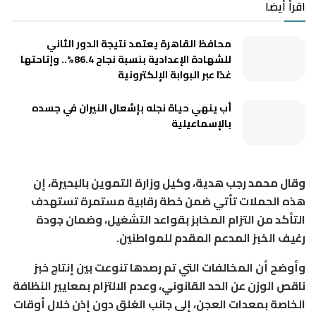
اقرأ أيضا
محافظ القاهرة يعتمد نتيجة الدور الثاني
للشهادة الإعدادية بنسبة نجاح 86.4%.. وإتاحتها
غدًا عبر البوابة الإلكترونية
أب ينهي حياة نجله بإشعال النيران في جسده
بالإسماعيلية
وقال محمد رجب هدية، وكيل وزارة التموين بالبحيرة، إن
هذه الحملات تأتي ضمن خطة رقابية مستمرة تستهدف
التأكد من التزام المخابز بقواعد التشغيل، وضمان جودة
رغيف الخبز المدعم المقدم للمواطنين.
وأوضح أن المخالفات التي تم رصدها تنوعت بين إنتاج خبز
ناقص الوزن عن الحد القانوني، وعدم الالتزام بمعايير النظافة
الخاصة بمعدات العجن، إلى جانب الغلق دون إذن خلال أوقات