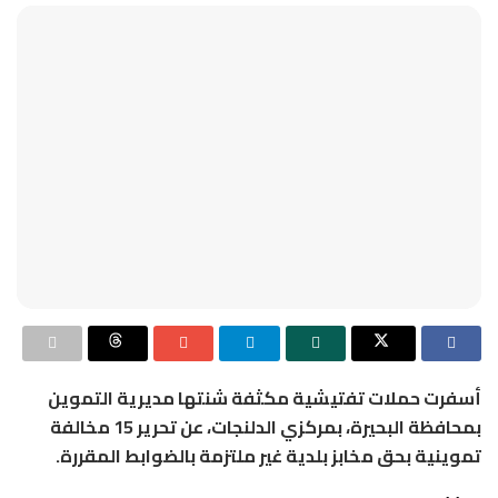
أسفرت حملات تفتيشية مكثفة شنتها مديرية التموين
بمحافظة البحيرة، بمركزي الدلنجات، عن تحرير 15 مخالفة
تموينية بحق مخابز بلدية غير ملتزمة بالضوابط المقررة.