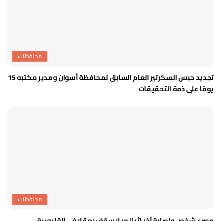
محافظات
تجديد حبس السكرتير العام السابق لمحافظة أسوان ومدير مكتبه 15
يومًا على ذمة التحقيقات
محافظات
مصرع شخص وإصابة آخر إثر انهيار سقف بعقار في القليوبية