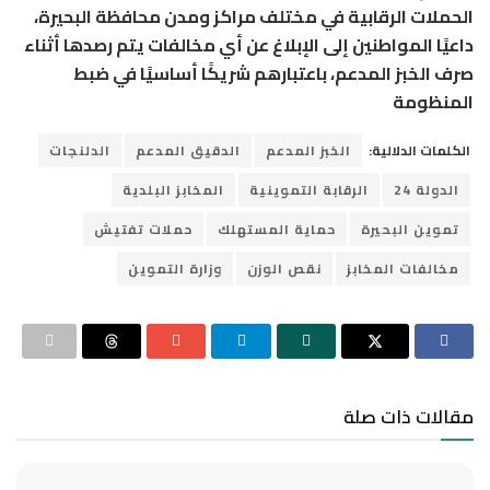
الحملات الرقابية في مختلف مراكز ومدن محافظة البحيرة،
داعيًا المواطنين إلى الإبلاغ عن أي مخالفات يتم رصدها أثناء
صرف الخبز المدعم، باعتبارهم شريكًا أساسيًا في ضبط
المنظومة
الكلمات الدلالية:
الخبز المدعم
الدقيق المدعم
الدلنجات
الدولة 24
الرقابة التموينية
المخابز البلدية
تموين البحيرة
حماية المستهلك
حملات تفتيش
مخالفات المخابز
نقص الوزن
وزارة التموين
مقالات ذات صلة