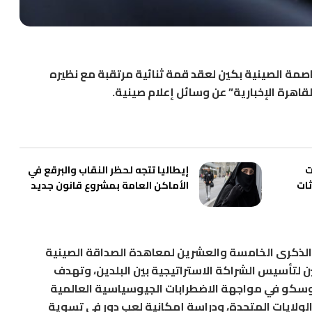
اصمة الصينية بكين لعقد قمة ثنائية مرتقبة مع نظيره
لقاهرة الإخبارية” عن وسائل إعلام صينية.
ت
إيطاليا تتجه لحظر النقاب والبرقع في
ثات
الأماكن العامة بمشروع قانون جديد
مع الذكرى الخامسة والعشرين لمعاهدة الصداقة الصينية
200، والذكرى الثلاثين لتأسيس الشراكة الاستراتيجية بين البلدين، وتهدف
وسكو في مواجهة الاضطرابات الجيوسياسية العالمية
 الولايات المتحدة، ودراسة إمكانية لعب دور في تسوية