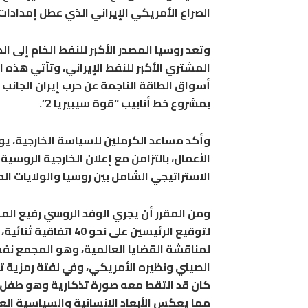
الصراع الأمريكي الإيراني الذي عطل إمدادات
المشتري الأكبر للنفط الإيراني، وتأتي هذه
أسواق الطاقة الناجمة عن حرب إيران الجانب ا
بمشروع خط أنابيب “قوة سيبيريا 2”.
وأكد مساعد الكرملين للسياسة الخارجية، ي
الأعمال، بالتزامن مع إعلان الخارجية الروس
الاستراتيجي الشامل بين روسيا والولايات ال
ومن المقرر أن يجري الوفد الروسي رفيع ال
لتوقيع الرئيسين على ن
لمناقشة القضايا العالمية، وهو المجمع نفس
الصيني ونظيره الأمريكي، وفي لفتة رمزية تب
مما يعكس الأبعاد الإنسانية والسياسية العم