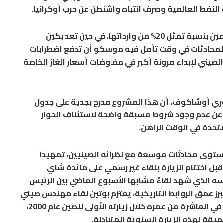
 النفط العالمية وصرف انتباه واشنطن عن حرب أوكرانيا.
وتعد روسيا المصدر الأكبر للنفط الخام إلى الصين بنسبة تمثل 20% من وارداتها، في حين تعد بكين
 المحادثات في وقت تأمل فيه موسكو أن تدفع اضطرابات
لصيني لإبداء مرونة أكبر في مفاوضات أسعار الغاز الخاصة
وري أوشاكوف، أن هذا المشروع مدرج بجدية على جدول
ية عن عدم وجود شروط مسبقة واضحة لاستئناف الحوار
متحدة في الوقت الراهن.
مستوى محادثات موسعة مع نظرائه الصينيين، تمهيداً
حو 40 اتفاقية ثنائية، قبل اختتام الزيارة بلقاء غير رسمي على مائدة شاي
ه الذي شهد لقاءً مشابهاً الأسبوع الماضي بين الرئيس
رز عمق الروابط التاريخية، يعتزم بوتين لقاء مهندس صيني
كان قد التقط معه صورة تذكارية وهو طفل في العاشرة من عمره خلال زيارته الأولى للصين عام 2000،
يقة لهذه الزيارة السنوية المتبادلة.