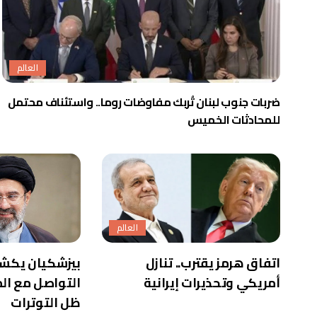
العالم
ضربات جنوب لبنان تُربك مفاوضات روما.. واستئناف محتمل
للمحادثات الخميس
العالم
اتفاق هرمز يقترب.. تنازل
بيزشكيان يكش
أمريكي وتحذيرات إيرانية
التواصل مع الم
ظل التوترات