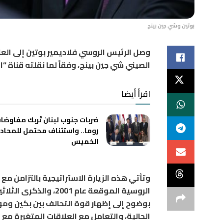
بوتين وشي جين بينج
وصل الرئيس الروسي فلاديمير بوتين إلى الع
الصيني شي جين بينج، وفقاً لما نقلته قناة “ا
اقرأ أيضا
ضربات جنوب لبنان تُربك مفاوضا
روما.. واستئناف محتمل للمحاد
الخميس
وتأتي هذه الزيارة الاستراتيجية بالتزامن 
الروسية الموقعة عام 1
بوضوح إلى إظهار قوة التحالف بين بكين وم
الحالية، والتعامل مع العلاقات المتغيرة مع