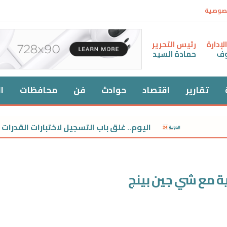
صوصية
إدارة
رئيس التحرير
وف
حمادة السيد
تقارير
اقتصاد
حوادث
فن
محافظات
ا
اليوم.. غلق باب التسجيل لاختبارات القدرات لطلاب الثانوية 
ة مع شي جين بينج