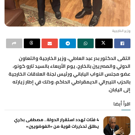
وزير الخارجية
التقى الدكتور بدر عبد العاطي، وزير الخارجية والتعاون
الدولي والمصريين بالخارج، يوم الأربعاء بالسيد تارو كونو،
عضو مجلس النواب الياباني ورئيس لجنة العلاقات الخارجية
بالحزب الليبرالي الديمقراطي الحاكم، وذلك في إطار زيارته
إلى اليابان.
اقرأ أيضا
4 فئات تهدد استقرار الدولة.. مصطفى بكري
يطلق تحذيرات قوية من «الفوضويين»