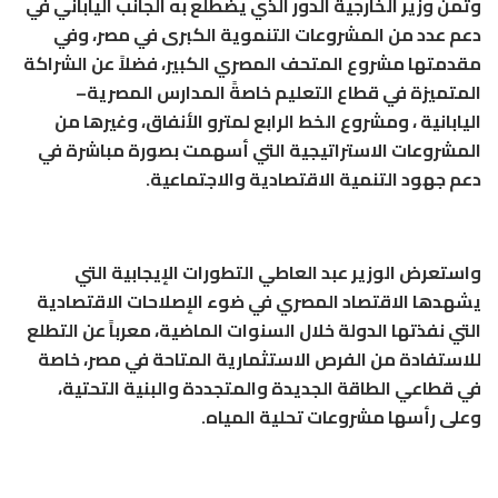
وثمن وزير الخارجية الدور الذي يضطلع به الجانب الياباني في
دعم عدد من المشروعات التنموية الكبرى في مصر، وفي
مقدمتها مشروع المتحف المصري الكبير، فضلاً عن الشراكة
المتميزة في قطاع التعليم خاصةً المدارس المصرية–
اليابانية ، ومشروع الخط الرابع لمترو الأنفاق، وغيرها من
المشروعات الاستراتيجية التي أسهمت بصورة مباشرة في
دعم جهود التنمية الاقتصادية والاجتماعية.
واستعرض الوزير عبد العاطي التطورات الإيجابية التي
يشهدها الاقتصاد المصري في ضوء الإصلاحات الاقتصادية
التي نفذتها الدولة خلال السنوات الماضية، معرباً عن التطلع
للاستفادة من الفرص الاستثمارية المتاحة في مصر، خاصة
في قطاعي الطاقة الجديدة والمتجددة والبنية التحتية،
وعلى رأسها مشروعات تحلية المياه.