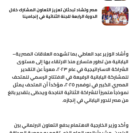
مصر وتشاد تبحثان تعزيز التعاون المشترك خلال
الدورة الرابعة للجنة الثنائية في إنجامينا
وأشاد الوزير عبد العاطي بما تشهده العلاقات المصرية–
اليابانية من تطور متسارع منذ الارتقاء بها إلى مستوى
الشراكة الاستراتيجية في عام ٢٠٢٣، معرباً عن التقدير
للمشاركة اليابانية الرفيعة في الافتتاح الرسمي للمتحف
المصري الكبير في نوفمبر ٢٠٢٥، مؤكداً أن المتحف يمثل
نموذجاً متميزاً للشراكة الثنائية الناجحة ويحظى بتقدير بالغ
من مصر للدور الياباني في إنجازه.
وأكد وزير الخارجية الاهتمام بدفع التعاون البرلماني بين
البلدين، مشيداً بالدور الهام الذي تقوم به جمعية الصداقة