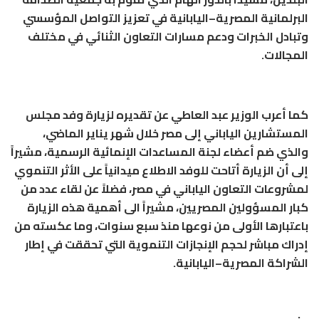
البرلمانية المصرية–اليابانية في تعزيز التواصل المؤسسي
وتبادل الخبرات ودعم مسارات التعاون الثنائي في مختلف
المجالات.
كما أعرب الوزير عبد العاطي عن تقديره لزيارة وفد مجلس
المستشارين الياباني إلى مصر خلال شهر يناير الماضي،
والذي ضم أعضاء لجنة المساعدات الإنمائية الرسمية، مشيراً
إلى أن الزيارة أتاحت للوفد الاطلاع ميدانياً على الأثر التنموي
لمشروعات التعاون الياباني في مصر، فضلاً عن لقاء عدد من
كبار المسؤولين المصريين، مشيراً الى أهمية هذه الزيارة
باعتبارها الأولى من نوعها منذ سبع سنوات، وما عكسته من
إدراك مباشر لحجم الإنجازات التنموية التي تحققت في إطار
الشراكة المصرية–اليابانية.