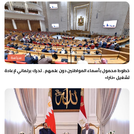
سياسة
خطوط محمول بأسماء المواطنين دون علمهم.. تحرك برلماني لإعادة
تشغيل «نترا»