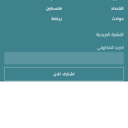
اقتصاد
فلسطين
حوادث
رياضة
النشرة البريدية
البريد الالكتروني
موقع الدولة 24
2025 © جميع الحقوق محفوظة – تم التطوير بواسطة
MirrorORG