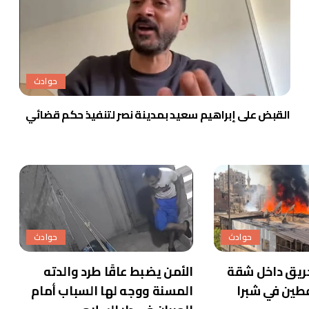
حوادث
القبض على إبراهيم سعيد بمدينة نصر لتنفيذ حكم قضائي
حوادث
حوادث
ريق داخل شقة
الأمن يضبط عاقًا طرد والدته
طين في شبرا
المسنة ووجه لها السباب أمام