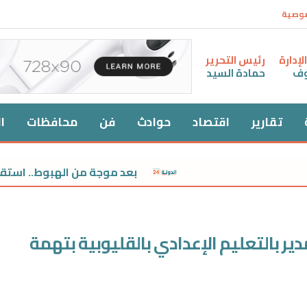
صوصية
إدارة
رئيس التحرير
وف
حمادة السيد
تقارير
اقتصاد
حوادث
فن
محافظات
ا
بعد موجة من الهبوط.. استقرار سعر ال
ير بالتعليم الإعدادي بالقليوبية بتهمة