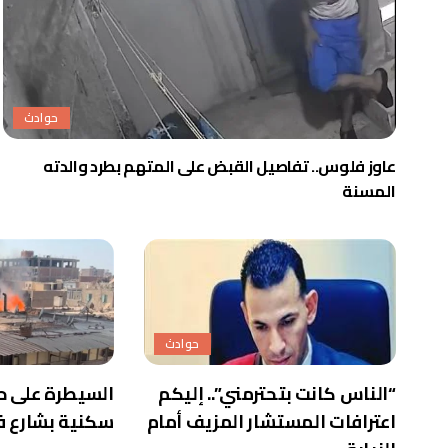
حوادث
عاوز فلوس.. تفاصيل القبض على المتهم بطرد والدته
المسنة
حوادث
“الناس كانت بتحترمني”.. إليكم
السيطرة على ح
اعترافات المستشار المزيف أمام
سكنية بشارع ف