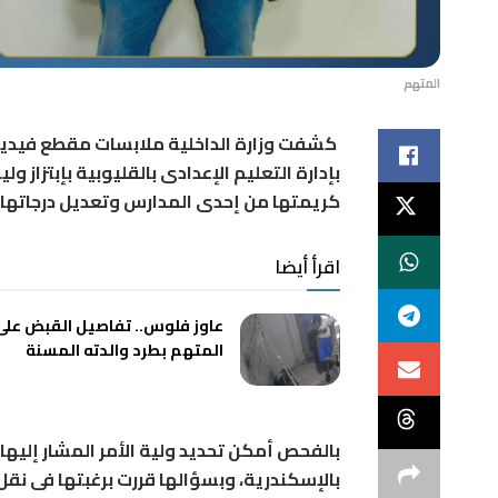
المتهم
كشفت وزارة الداخلية ملابسات مقطع فيديو 
بإدارة التعليم الإعدادى بالقليوبية بإبتزاز و
كريمتها من إحدى المدارس وتعديل درجاتها.
اقرأ أيضا
عاوز فلوس.. تفاصيل القبض على
المتهم بطرد والدته المسنة
بالفحص أمكن تحديد ولية الأمر المشار إليها
بالإسكندرية، وبسؤالها قررت برغبتها فى نق