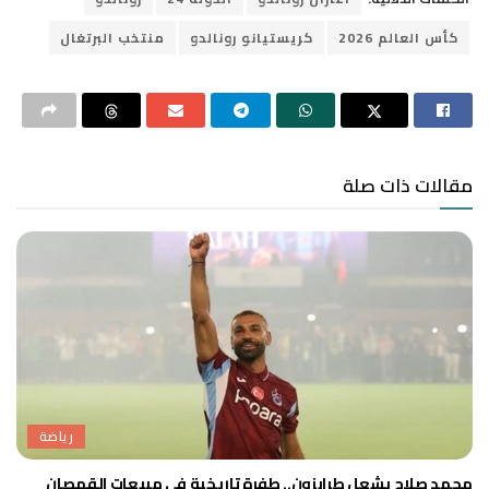
كأس العالم 2026
كريستيانو رونالدو
منتخب البرتغال
مقالات ذات صلة
رياضة
محمد صلاح يشعل طرابزون.. طفرة تاريخية في مبيعات القمصان