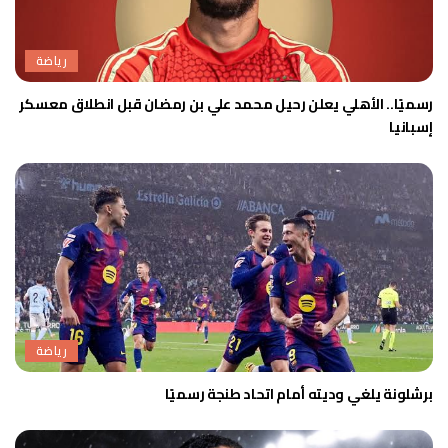
رياضة
رسميًا.. الأهلي يعلن رحيل محمد علي بن رمضان قبل انطلاق معسكر
إسبانيا
رياضة
برشلونة يلغي وديته أمام اتحاد طنجة رسميًا