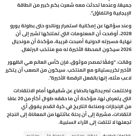
جميعًا، وعندما تحدثت معه شعرت بكم كبير من الطاقة
الإيجابية والتفاؤل”.
وعند سؤالها عن إمكانية استمرار رونالدو حتى بطولة يورو
2028، أوضحت أن المعلومات التي تمتلكها تشير إلى أن
نهاية مسيرته الدولية أصبحت قريبة، مؤكدة أن مونديال
2026 سيكون المحطة الأخيرة له مع منتخب البرتغال.
وقالت: “وفقًا لمصدر موثوق، فإن كأس العالم هي الظهور
الأخير لكريستيانو مع المنتخب. سيكون من الصعب أن يتكرر
لاعب مثله، إنها بالفعل الرقصة الأخيرة”.
واختتمت تصريحاتها بالدفاع عن شقيقها أمام الانتقادات
التي يتعرض لها، مؤكدة أن ما حققه طوال أكثر من 20 عامًا
من الإنجازات وصناعة التاريخ في كرة القدم يفوق أي
انتقادات، مشيرة إلى أن رحلة عائلتها من المعاناة إلى النجاح
تجعلها لا تلتفت إلى الآراء السلبية.
الكلمات الدلالية:
اعتزال رونالدو
الدولة 24
رونالدو