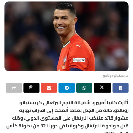
كريستيانو رونالدو
أثارت كاتيا أفييرو، شقيقة النجم البرتغالي كريستيانو
رونالدو، حالة من الجدل بعدما ألمحت إلى اقتراب نهاية
مشوار قائد منتخب البرتغال على المستوى الدولي، وذلك
قبل مواجهة البرتغال وكرواتيا في دور الـ32 من بطولة كأس