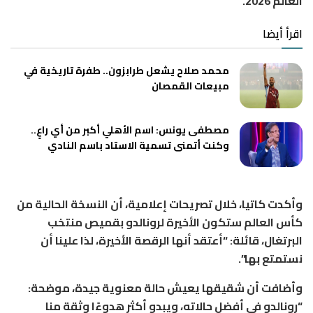
العالم 2026.
اقرأ أيضا
محمد صلاح يشعل طرابزون.. طفرة تاريخية في
مبيعات القمصان
مصطفى يونس: اسم الأهلي أكبر من أي راعٍ..
وكنت أتمنى تسمية الاستاد باسم النادي
وأكدت كاتيا، خلال تصريحات إعلامية، أن النسخة الحالية من
كأس العالم ستكون الأخيرة لرونالدو بقميص منتخب
البرتغال، قائلة: “أعتقد أنها الرقصة الأخيرة، لذا علينا أن
نستمتع بها”.
وأضافت أن شقيقها يعيش حالة معنوية جيدة، موضحة:
“رونالدو في أفضل حالاته، ويبدو أكثر هدوءًا وثقة منا