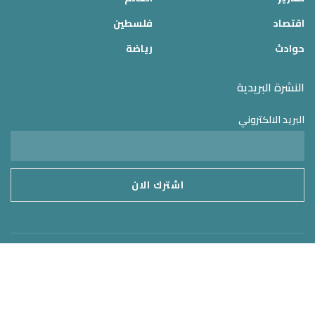
اقتصاد
فلسطين
حوادث
رياضة
النشرة البريدية
البريد الالكتروني
موقع الدولة 24
2025 © جميع الحقوق محفوظة – تم التطوير بواسطة
MirrorORG