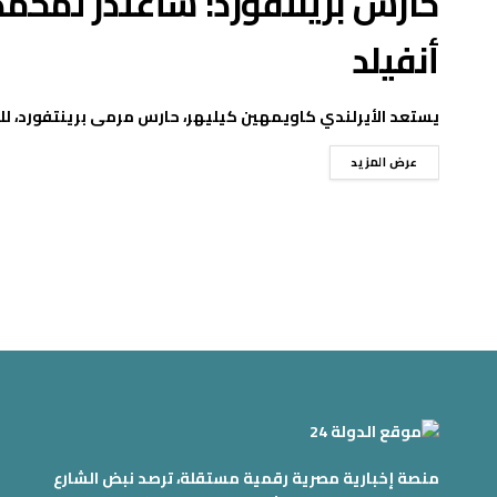
حارس برينتفورد: سأعتذر لمحمد
أنفيلد
يستعد الأيرلندي كاويمهين كيليهر، حارس مرمى برينتفورد، لل
عرض المزيد
منصة إخبارية مصرية رقمية مستقلة، ترصد نبض الشارع