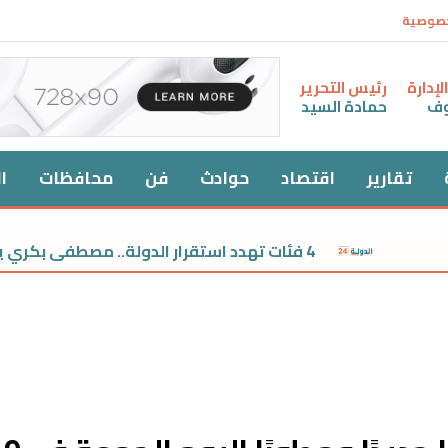
خصوصية
إدارة
رئيس التحرير
وف
حمادة السيد
تقارير
اقتصاد
حوادث
فن
محافظات
ا
4 فئات تهدد استقرار الدولة.. مصطفى بكري يطلق تحذيرات قوية من «الفوضويين»