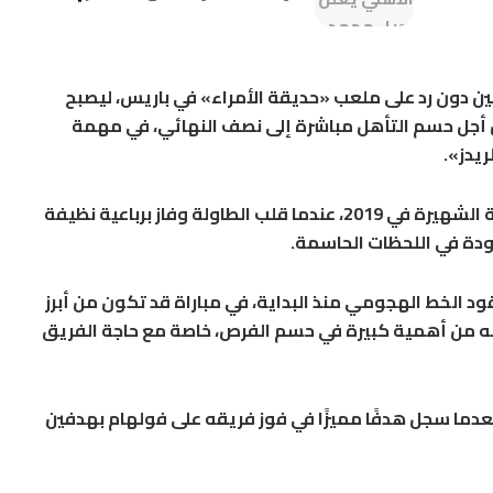
ن دون رد على ملعب «حديقة الأمراء» في باريس، ليصبح
من أجل حسم التأهل مباشرة إلى نصف النهائي، في مهمة
يدز».
ويستحضر ليفربول ذكريات ريمونتادا برشلونة الشهيرة في 2019، عندما قلب الطاولة وفاز برباعية نظيفة
ودة في اللحظات الحاسمة.
ود الخط الهجومي منذ البداية، في مباراة قد تكون من أبرز
له من أهمية كبيرة في حسم الفرص، خاصة مع حاجة الفريق
 بعدما سجل هدفًا مميزًا في فوز فريقه على فولهام بهدفين