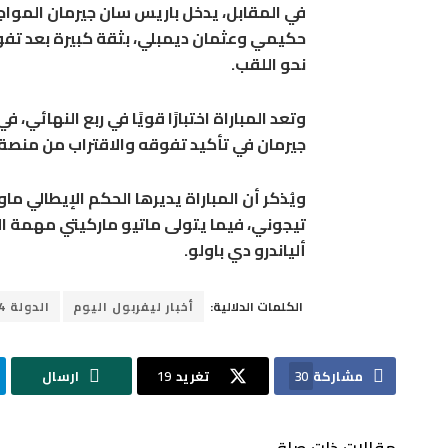
في المقابل، يدخل باريس سان جيرمان المو
حكيمي وعثمان ديمبلي، بثقة كبيرة بعد تفو
نحو اللقب.
وتعد المباراة اختبارًا قويًا في ربع النهائي
جيرمان في تأكيد تفوقه والاقتراب من منصة 
ويُذكر أن المباراة يديرها الحكم الإيطالي ما
تيجوني، فيما يتولى ماتيو ماركيتي مهمة ال
ألياندرو دي باولو.
الكلمات الدلالية:
أخبار ليفربول اليوم
الدولة 24
مشاركة
30
تغريد
19
ارسال