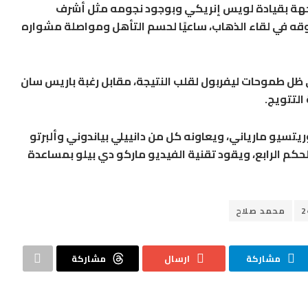
اجهة بقيادة لويس إنريكي وبوجود نجومه مثل أشرف
قه في لقاء الذهاب، ساعيًا لحسم التأهل ومواصلة مشواره
، في ظل طموحات ليفربول لقلب النتيجة، مقابل رغبة باريس سان
التتويج.
وريتسيو مارياني، ويعاونه كل من دانييلي بياندوني وألبرتو
حكم الرابع، ويقود تقنية الفيديو ماركو دي بيلو بمساعدة
محمد صلاح
مشاركة
ارسال
مشاركة