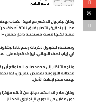
باسم النادي
وكان ليفربول قد خسر مواجهة الذهاب بهدفي
مطالبًا بتحقيق انتصار بفارق ثلاثة أهداف 
صعبة لكنها ليست مستحيلة داخل معقل «الر
في إياب نصف النهائي، ليؤكد قدرته على الع
وتتجه الأنظار إلى محمد صلاح، المتوقع أن يق
محطاته الأوروبية بقميص ليفربول، لما يحم
لهدف مبكر لإعادة الأمل.
وكان صلاح قد استعاد جانبًا من تألقه مؤخرًا
دون مقابل في الدوري الإنجليزي الممتاز.