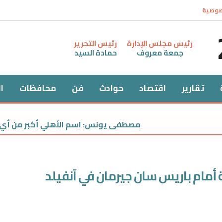
صوصية
رئيس مجلس الإدارة
رئيس التحرير
جمعة معروف
حمادة السيد
تقارير
اقتصاد
حوادث
فن
محافظات
ا
مصطفى يونس: اسم الأهلي أكبر من أي راعٍ.. وك
 أمام باريس سان جيرمان في آنفيلد