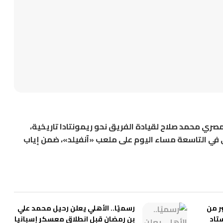
مصري محمد صلاح لقيادة الفريق نحو ريمونتادا تاريخية،
في التاسعة مساء اليوم على ملعب «آنفيلد»، ضمن إياب
ر من
رسميًا.. الأهلي يعلن رحيل محمد علي
ستاد
بن رمضان قبل انطلاق معسكر إسبانيا