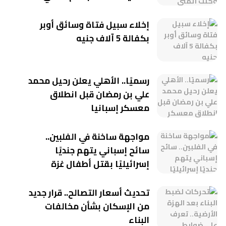
إخلاء سبيل فتاة وسائق أوبر
بكفالة 5 آلاف جنيه
رسميًا.. الأهلي يعلن رحيل محمد
علي بن رمضان قبل انطلاق
معسكر إسبانيا
مواجهة ساخنة في الفلبين..
سائح إسباني يتهم جنديًا
إسرائيليًا بقتل أطفال غزة
تحديث أسعار التصالح.. قرار جديد
من الإسكان بشأن مخالفات
البناء