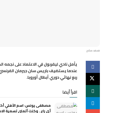
محمد صلاح
يأمل نادي ليفربول في الاعتماد على نجمه ال
عندما يستضيف باريس سان جيرمان الفرنسي 
ربع نهائي دوري أبطال أوروبا.
اقرأ أيضا
مصطفى يونس: اسم الأهلي أكب
أي راعٍ.. وكنت أتمنى تسمية الا