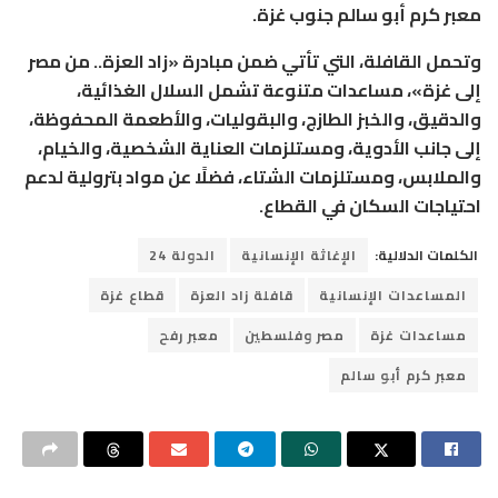
معبر كرم أبو سالم جنوب غزة.
وتحمل القافلة، التي تأتي ضمن مبادرة «زاد العزة.. من مصر
إلى غزة»، مساعدات متنوعة تشمل السلال الغذائية،
والدقيق، والخبز الطازج، والبقوليات، والأطعمة المحفوظة،
إلى جانب الأدوية، ومستلزمات العناية الشخصية، والخيام،
والملابس، ومستلزمات الشتاء، فضلًا عن مواد بترولية لدعم
احتياجات السكان في القطاع.
الكلمات الدلالية:
الإغاثة الإنسانية
الدولة 24
المساعدات الإنسانية
قافلة زاد العزة
قطاع غزة
مساعدات غزة
مصر وفلسطين
معبر رفح
معبر كرم أبو سالم