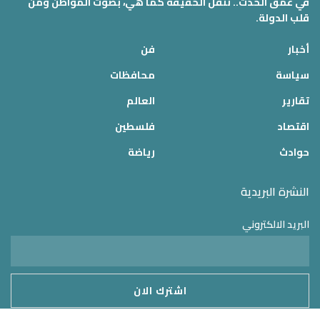
في عمق الحدث.. ننقل الحقيقة كما هي، بصوت المواطن ومن
قلب الدولة.
أخبار
فن
سياسة
محافظات
تقارير
العالم
اقتصاد
فلسطين
حوادث
رياضة
النشرة البريدية
البريد الالكتروني