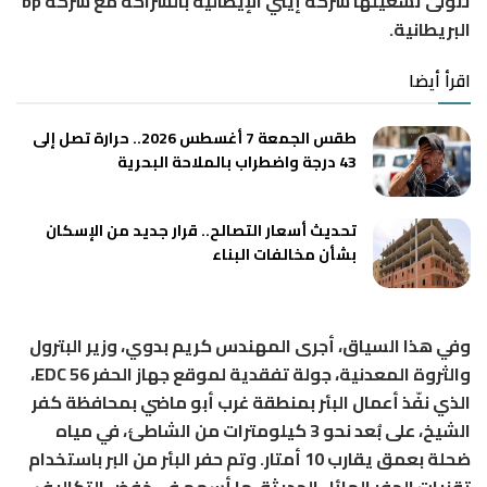
تتولى تشغيلها شركة إيني الإيطالية بالشراكة مع شركة bp
البريطانية.
اقرأ أيضا
طقس الجمعة 7 أغسطس 2026.. حرارة تصل إلى
43 درجة واضطراب بالملاحة البحرية
تحديث أسعار التصالح.. قرار جديد من الإسكان
بشأن مخالفات البناء
وفي هذا السياق، أجرى المهندس كريم بدوي، وزير البترول
والثروة المعدنية، جولة تفقدية لموقع جهاز الحفر EDC 56،
الذي نفّذ أعمال البئر بمنطقة غرب أبو ماضي بمحافظة كفر
الشيخ، على بُعد نحو 3 كيلومترات من الشاطئ، في مياه
ضحلة بعمق يقارب 10 أمتار. وتم حفر البئر من البر باستخدام