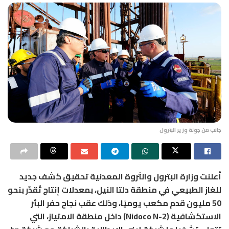
جانب من جولة وزير البترول
أعلنت وزارة البترول والثروة المعدنية تحقيق كشف جديد
للغاز الطبيعي في منطقة دلتا النيل، بمعدلات إنتاج تُقدّر بنحو
50 مليون قدم مكعب يوميًا، وذلك عقب نجاح حفر البئر
الاستكشافية (Nidoco N-2) داخل منطقة الامتياز، التي