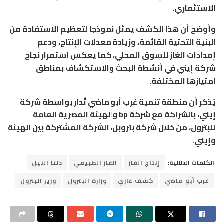
الاستثماري.
وأوضح أن هذا الكشف يمثل نموذجًا لتعظيم الاستفادة من
البنية التحتية القائمة، وزيادة معدلات الإنتاج، ودعم
إمدادات الغاز للسوق المحلي، كما يعكس استمرار نجاح
شركة إيني في أنشطة البحث والاستكشاف بمناطق
امتيازها المختلفة.
يُذكر أن منطقة تنمية غرب أبو ماضي تُدار بواسطة شركة
إيني، بالشراكة مع شركة bp والهيئة المصرية العامة
للبترول، من خلال شركة بتروبل، الشركة المشتركة بين الهيئة
وإيني.
الكلمات الدلالية:
إنتاج الغاز
الغاز الطبيعي
دلتا النيل
غرب أبو ماضي
كشف غازي
وزارة البترول
وزير البترول