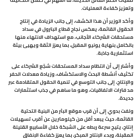
تقنيات الحفر المائل الحديثة، ما أسهم في خفض التكاليف
وتعزيز كفاءة العمليات.
وأكد الوزير أن هذا الكشف، إلى جانب الزيادة في إنتاج
الحقول القائمة، يعكس نجاح قطاع البترول في سداد
مستحقات الشركاء الأجانب، مع استهداف الانتهاء منها
بالكامل بنهاية يونيو المقبل، بما يعزز الثقة ويهيئ بيئة
استثمارية جاذبة.
وأشار إلى أن انتظام سداد المستحقات شجّع الشركاء على
تكثيف أنشطة البحث والاستكشاف، وزيادة معدلات الحفر
والإنتاج، إلى جانب التوسع في تنمية الحقول المتقادمة عبر
مد فترات الاتفاقيات، وهو ما ساهم في جذب استثمارات
جديدة.
ولفت بدوي إلى أن قرب موقع البئر من البنية التحتية
القائمة، حيث يبعد أقل من كيلومترين عن أقرب تسهيلات
إنتاج، يتيح سرعة ربطه على الشبكة خلال الأسابيع القليلة
المقبلة، وبدء الإنتاج المبكر، بما يعزز كفاءة الإنفاق