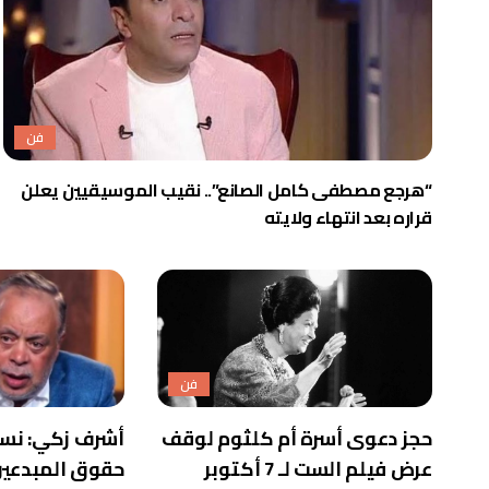
فن
“هرجع مصطفى كامل الصانع”.. نقيب الموسيقيين يعلن
قراره بعد انتهاء ولايته
فن
حجز دعوى أسرة أم كلثوم لوقف
أشرف زكي: نس
عرض فيلم الست لـ 7 أكتوبر
حقوق المبدعين