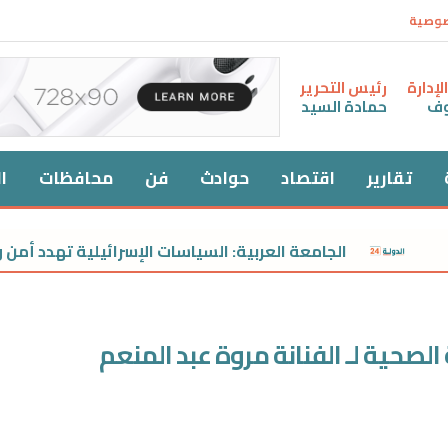
صوصية
إدارة
رئيس التحرير
وف
حمادة السيد
تقارير
اقتصاد
حوادث
فن
محافظات
ا
الجامعة العربية: السياسات الإسرائيلية تهدد أمن واستقرار ا
لصحية لـ الفنانة مروة عبد المنعم