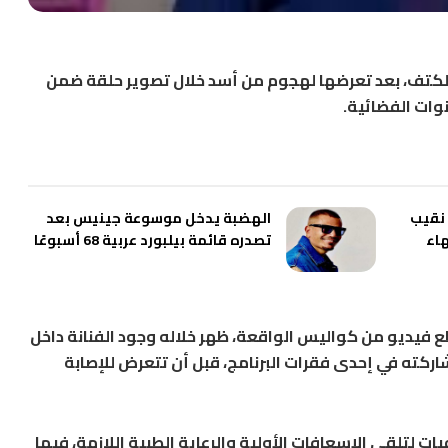
لكتف، بعد تعرضها لهجوم من أسد خلال تصوير حلقة ضمن
وات الفضائية.
نقيب
الهضبة يدخل موسوعة جينيس بعد
هاء
تصدره قائمة بيلبورد عربية 68 أسبوعًا
 فيديو من كواليس الواقعة، ظهر خلاله وجود الفنانة داخل
ركته في إحدى فقرات البرنامج، قبل أن تتعرض للإصابة
ت لتلقي الإسعافات الأولية والرعاية الطبية اللازمة، فيما