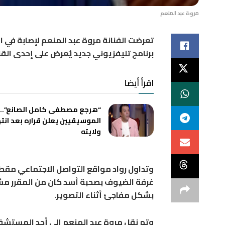
مروة عبد المنعم
تعرضت الفنانة
مروة عبد المنعم
لإصابة في ا
برنامج تليفزيوني جديد يُعرض على إحدى القن
اقرأ أيضا
“هرجع مصطفى كامل الصانع”.. 
الموسيقيين يعلن قراره بعد انت
ولايته
وتداول رواد مواقع التواصل الاجتماعي مقطع
غرفة الضيوف بصحبة أسد كان من المقرر مشا
بشكل مفاجئ أثناء التصوير.
وتم نقل مروة عبد المنعم إلى أحد المستشفيا