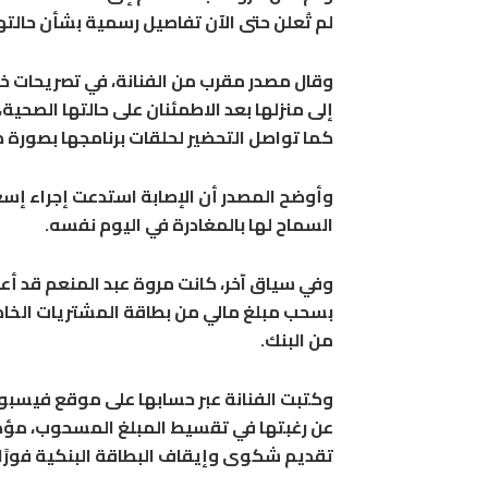
لم تُعلن حتى الآن تفاصيل رسمية بشأن حالته
وقال مصدر مقرب من الفنانة، في تصريحات خا
إلى منزلها بعد الاطمئنان على حالتها الصحي
كما تواصل التحضير لحلقات برنامجها بصورة 
وأوضح المصدر أن الإصابة استدعت إجراء إسعا
السماح لها بالمغادرة في اليوم نفسه.
وفي سياق آخر، كانت مروة عبد المنعم قد أع
بسحب مبلغ مالي من بطاقة المشتريات الخاصة
من البنك.
وكتبت الفنانة عبر حسابها على موقع فيسبو
عن رغبتها في تقسيط المبلغ المسحوب، مؤكدة
تقديم شكوى وإيقاف البطاقة البنكية فورًا.