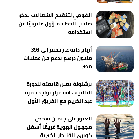
القومي لتنظيم الاتصالات يحذر:
صاحب الخط مسؤول قانونيًا عن
استخدامه
أرباح دانة غاز تقفز إلى 393
مليون درهم بدعم من عمليات
مصر
برشلونة يعلن قائمته للدورة
الثلاثية.. استمرار تواجد حمزة
عبد الكريم مع الفريق الأول
العثور على جثمان شخص
مجهول الهوية غريقًا أسفل
كوبري القناطر الخيرية