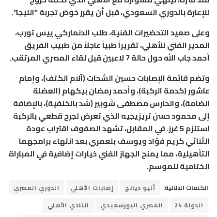
للإعارة بالدوري السعودي، قبل أن يقرر خوض تجربة “الليجا”.
وعلى صعيد التحضيرات الفنية، طلب الدنماركي ييس تورب،
المدير الفني للأهلي، تقريراً طبياً عاجلاً من طبيب الفريق
أحمد جاب الله حول حالة 7 لاعبين قبل لقاء المصري المرتقب.
وتضم قائمة الإصابات حسين الشحات (آلام الكتف)، وإمام
عاشور (كدمة الركبة)، وأحمد رمضان بيكهام (العضلة
الضامة)، والحارس مصطفى شوبير (شد بالخلفية)، بالإضافة
إلى محمود حسن تريزيجيه الذي تعرض لجرح قطعي بالركبة
استلزم 5 غرز. في المقابل، تشهد الصفوف اقتراب عودة
الثنائي كريم فؤاد ويوسف بلعمري بعد انتهاء برامجهما
التأهيلية، مما يمنح الجهاز الفني خيارات إضافية في المباراة
الختامية للموسم.
الكلمات الدلالية:
أليو ديانج
إصابات الأهلي
الدوري المصري
الدولة 24
المصري البورسعيدي
النادي الأهلي