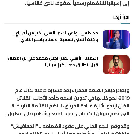
إلى إسبانيا للانضمام رسمياً لصفوف نادي فالنسيا.
اقرأ أيضا
مصطفى يونس: اسم الأهلي أكبر من أي راعٍ..
وكنت أتمنى تسمية الاستاد باسم النادي
رسميًا.. الأهلي يعلن رحيل محمد علي بن رمضان
قبل انطلاق معسكر إسبانيا
ويغادر ديانج القلعة الحمراء بعد مسيرة حافلة بدأت عام
2019، نجح خلالها في تدوين اسمه كأحد الأجانب القلائل
الذين ارتدوا شارة قيادة الفريق، لينضم للقائمة التاريخية
التي تضم مروان الكنفاني وعبد المنعم شطة وعلي معلول.
وقد وقع النجم المالي على عقود انضمامه لـ “الخفافيش”
منذ فترة، لينهي مشواره مع الأهلي الذي تخلله خروج