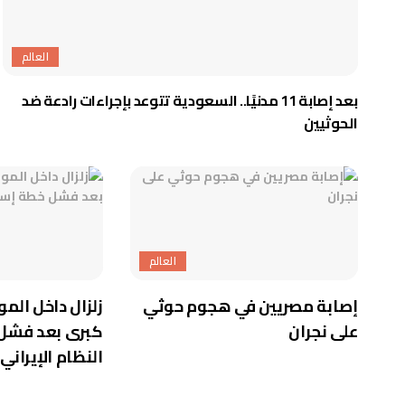
العالم
بعد إصابة 11 مدنيًا.. السعودية تتوعد بإجراءات رادعة ضد
الحوثيين
العالم
إصابة مصريين في هجوم حوثي
زلزال داخل المو
على نجران
كبرى بعد فشل
النظام الإيراني