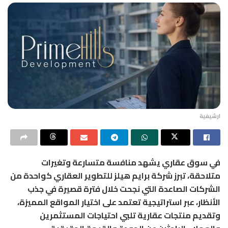
ارشيفية
في سوق عقاري يشهد منافسة متسارعة وتغيرات
متلاحقة، تبرز شركة برايم هيلز للتطوير العقاري كواحدة من
الشركات الصاعدة التي نجحت خلال فترة قصيرة في جذب
الأنظار، عبر استراتيجية تعتمد على اختيار المواقع المميزة،
وتقديم منتجات عقارية تلبي احتياجات المستثمرين