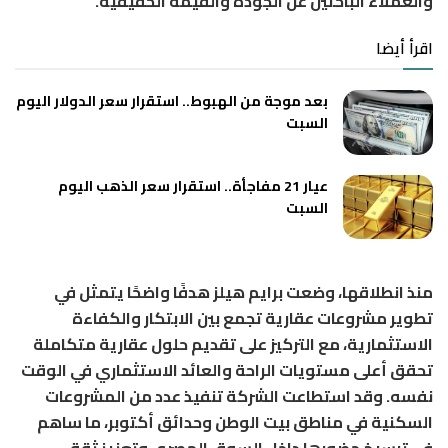
والعملاء الباحثين عن الجودة والقيمة الحقيقية.
اقرأ أيضا
بعد موجة من الهبوط.. استقرار سعر الدولار اليوم
السبت
عيار 21 مفاجأة.. استقرار سعر الذهب اليوم
السبت
منذ انطلاقها، وضعت برايم هيلز هدفًا واضحًا يتمثل في
تطوير مشروعات عقارية تجمع بين الابتكار والكفاءة
الاستثمارية، مع التركيز على تقديم حلول عقارية متكاملة
تحقق أعلى مستويات الراحة والعائد الاستثماري في الوقت
نفسه. وقد استطاعت الشركة تنفيذ عدد من المشروعات
السكنية في مناطق بيت الوطن وحدائق أكتوبر، ما ساهم
في ترسيخ حضورها داخل السوق المصري وتعزيز ثقة