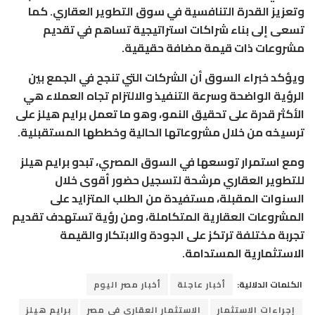
وتعزيز القدرة التنافسية في سوق التطوير العقاري. كما
تسعى إلى بناء شراكات استراتيجية تساهم في تقديم
مشروعات ذات قيمة مضافة حقيقية.
ويؤكد خبراء السوق أن الشركات التي تنجح في الجمع بين
الرؤية الواضحة وسرعة التنفيذ والالتزام تجاه العملاء هي
الأكثر قدرة على تحقيق النمو، وهو ما تعمل برايم هيلز على
ترسيخه من خلال مشروعاتها الحالية وخططها المستقبلية.
ومع استمرار توسعها في السوق المصري، تبدو برايم هيلز
للتطوير العقاري مرشحة لتسجيل حضور أقوى خلال
السنوات المقبلة، مستفيدة من الطلب المتزايد على
المشروعات العقارية المتكاملة، ومن رؤية تستهدف تقديم
تجربة مختلفة ترتكز على الجودة والابتكار والقيمة
الاستثمارية المستدامة.
الكلمات الدلالية:
أخبار عاجلة
أخبار مصر اليوم
إجراءات الاستثمار
الاستثمار العقاري في مصر
برايم هيلز