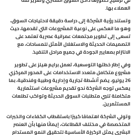
العملاء بها.
وتستند رؤية الشركة إلى دراسة دقيقة لاحتياجات السوق،
وهو ما انعكس على نوعية المشروعات التي تقدمها، حيث
تسعى إلى تطوير مجتمعات عمرانية عصرية تعتمد على
التصميمات الحديثة والاستغلال الأمثل للمساحات، مع
الالتزام بمعايير الجودة في جميع مراحل التنفيذ.
وفي إطار خطتها التوسعية، تعمل برايم هيلز على تطوير
مشروع متكامل متعدد الاستخدامات على المحور المركزي
26 يوليو، يضم أنشطة تجارية وإدارية وطبية وفندقية، بما
يعكس توجه الشركة نحو تقديم مشروعات استثمارية
متكاملة تلبي متطلبات السوق الحديثة وتواكب تطلعات
المستثمرين.
وتولي الشركة اهتمامًا كبيرًا باستقطاب الكفاءات والخبرات
المتخصصة في مختلف القطاعات، إيمانًا منها بأن العنصر
البشري يمثل الركيزة الأساسية لتحقيق النمو المستدام