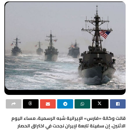
قالت وكالة «فارس» الإيرانية شبه الرسمية، مساء اليوم
الاثنين، إن سفينة تابعة لإيران نجحت في اختراق الحصار