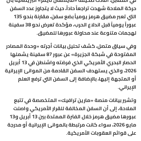
حركة الملاحة شهدت تراجعاً حاداً، حيث لا يتجاوز عدد السفن
التي تعبر مضيق هرمز يومياً بضع سفن، مقارنة بنحو 135
عبوراً يومياً قبل اندلاع الحرب، مؤكدة تعرض نحو 38 سفينة
لهجمات متنوعة عند محاولة عبورها للمضيق.
وفي سياق متصل، كشف تحليل بيانات أجرته «وحدة المصادر
المفتوحة في شبكة الجزيرة» عن عبور 87 سفينة يشملها
الحصار البحري الأمريكي الذي فرضته واشنطن في 13 أبريل
2026، والذي يستهدف السفن القادمة من الموانئ الإيرانية
أو المتجهة إليها، بالإضافة إلى السفن التي ترفع العلم
الإيراني.
وتشير بيانات منصة «مارين ترافيك» المتخصصة في تتبع
الملاحة، إلى أن السفن المخالفة للقرار الأمريكي واصلت
عبورها مضيق هرمز خلال الفترة الممتدة بين 13 أبريل و13
مايو 2026، سواء كانت مرتبطة بالموانئ الإيرانية أو مدرجة
على قوائم العقوبات الأمريكية.