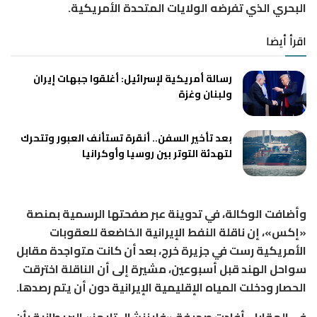
البحري الذي تفرضه الولايات المتحدة الأمريكية.
اقرأ أيضا
رسالة أمريكية لإسرائيل: أغلقوا جبهات إيران
ولبنان وغزة
بعد تأخير السفن.. أنقرة تستأنف العبور وتتحرك
لتهدئة التوتر بين روسيا وأوكرانيا
وأضافت الوكالة، في تدوينة عبر صفحتها الرسمية بمنصة
«إكس»، إن ناقلة النفط الإيرانية الخاضعة للعقوبات
الأمريكية رست في جزيرة خرج، بعد أن كانت متواجدة مقابل
سواحل الهند قبل أسبوعين، مشيرة إلى أن الناقلة اخترقت
الحصار ودخلت المياه الإقليمية الإيرانية دون أن يتم رصدها.
في المقابل، أفادت صحيفة «فايننشال تايمز» البريطانية بأن