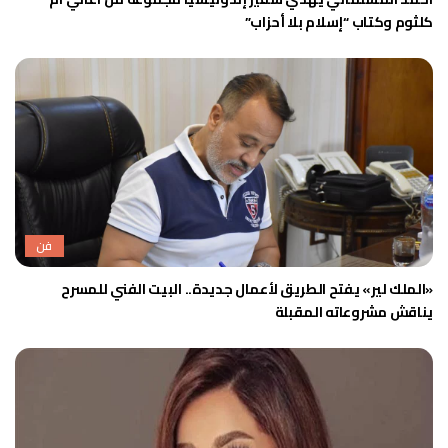
كلثوم وكتاب “إسلام بلا أحزاب”
فن
«الملك لير» يفتح الطريق لأعمال جديدة.. البيت الفني للمسرح
يناقش مشروعاته المقبلة