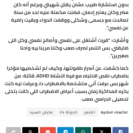
بدون استشارة طبيب عشان يقلل شهيتي وبرغم أنه كان
مضر وكان يعتبر إدمان، فضلت مكملة عليه لحد من سنة
تصالحت مع جسمى وشكلى ووقفت الدواء وبقيت راضية
عن نفسي”.
وأشارت: “قررت أشتغل على نفسي وأصالح نفسي وكل اللى
ضايقني، بس التنمر تصرف صعب وكلنا مرينا بيه واحنا
صغيرين”.
كما كشفت، عن أسرار طفولتها، وكيف تم تشخصيها مؤخرا
باضطراب نقص الانتباه مع فرط النشاط ADHD، قائلة: من
شهر بس عرفت أني متشخصة بالاضطراب دا، وعرفت ليه كنت
بكره المذاكرة زمان بسبب أعراض الاضطراب اللي كانت بتخلى
تحصيلى الدراسي صعب.
الكلمات الدلالية:
التنمر
الدولة 24
مايان السيد