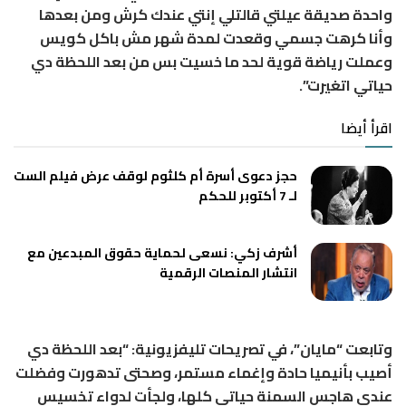
واحدة صديقة عيلتي قالتلي إنتي عندك كرش ومن بعدها
وأنا كرهت جسمي وقعدت لمدة شهر مش باكل كويس
وعملت رياضة قوية لحد ما خسيت بس من بعد اللحظة دي
حياتي اتغيرت”.
اقرأ أيضا
حجز دعوى أسرة أم كلثوم لوقف عرض فيلم الست
لـ 7 أكتوبر للحكم
أشرف زكي: نسعى لحماية حقوق المبدعين مع
انتشار المنصات الرقمية
وتابعت “مايان”، في تصريحات تليفزيونية: “بعد اللحظة دي
أصيب بأنيميا حادة وإغماء مستمر، وصحتى تدهورت وفضلت
عندى هاجس السمنة حياتي كلها، ولجأت لدواء تخسيس