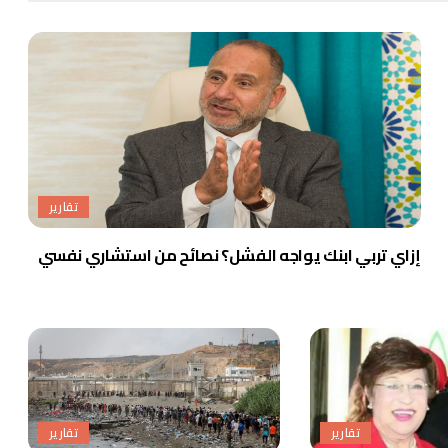
تقارير
إزاي تربي ابنك يواجه الفشل؟ نصائح من استشاري نفسي
تقارير
تقارير