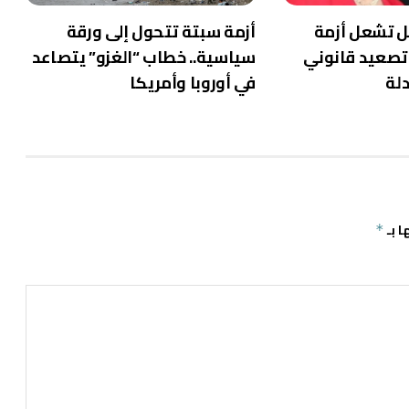
ل تشعل أزمة
أزمة سبتة تتحول إلى ورقة
 تصعيد قانوني
سياسية.. خطاب “الغزو” يتصاعد
لة
في أوروبا وأمريكا
ا بـ
*