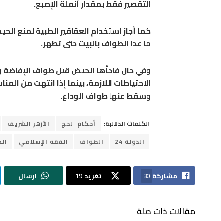
التقصير فقط بمقدار أنملة الإصبع.
كما أجاز استخدام العقاقير الطبية لمنع ال
ما عدا الطواف بالبيت حتى تطهر.
وفي حال فاجأها الحيض قبل طواف الإفاضة وخ
الاحتياطات اللازمة، بينما إذا انتهت من الم
وسقط عنها طواف الوداع.
الكلمات الدلالية:
أحكام الحج
الأزهر الشريف
الدولة 24
الطواف
الفقه الإسلامي
الم
مشاركة
30
تغريد
19
ارسال
مقالات ذات صلة