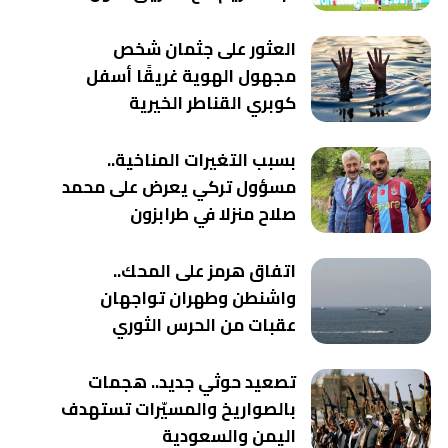
العثور على جثمان شخص
مجهول الهوية غريقًا أسفل
كوبري القناطر الخيرية
بسبب التغيرات المناخية..
مسؤول تركي يعرض على محمد
صلاح منزلا في طرابزون
اتفاق هرمز على المحك..
واشنطن وطهران تواجهان
عقبات من الحرس الثوري
تصعيد حوثي جديد.. هجمات
بالصواريخ والمسيّرات تستهدف
اليمن والسعودية