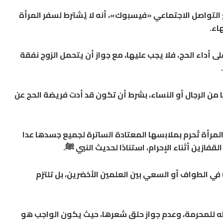
التواصل الاجتماعي «فيسبوك»، أنه لا يُشترط لسفر المرأة
اء.
 على أداء الحج، فلا يجب عليها، مع جواز أن يتحمل الزوج نفقة
ا من الرجال أو النساء، بشرط أن تكون قد أدت فريضة الحج عن
 المرأة تُحرم بملابسها المعتادة الساترة لجميع جسدها عدا
القفازين أثناء الإحرام، استنادًا لحديث النبي ﷺ.
ل) في الطواف أو السعي بين العلمين الأخضرين، بل تلتزم
 للمحرمة، وعدم جواز حلق شعرها، حيث يكون الواجب هو