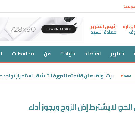
صوصية
إدارة
رئيس التحرير
وف
حمادة السيد
تقارير
اقتصاد
حوادث
فن
محافظات
ا
لونة يعلن قائمته للدورة الثلاثية.. استمرار تواجد حمزة عبد الك
لحج: لا يشترط إذن الزوج ويجوز أداء