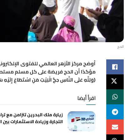
الحج
أوضح مركز الأزهر العالمي للفتوى الإلكتروني
مؤكدًا أن الحج فريضة على كل مسلم مستطيع، ر
{وَلِلَّهِ عَلَى النَّاسِ حِجُّ الْبَيْتِ مَنِ اسْتَطَاعَ إِلَيْهِ س
اقرأ أيضا
زيارة ملك البحرين تتزامن مع ترا
التجارة وزيادة الاستثمارات بين ا