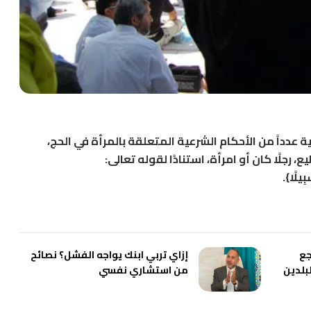
ة عدداً من الأحكام الشرعية المتعلقة بالمرأة في الحج،
جلًا كان أو امرأة، استنادًا لقوله تعالى:
َبِيلًا}.
جع
إزاي تربي ابنك يواجه الفشل؟ نصائح
لبلدين
من استشاري نفسي