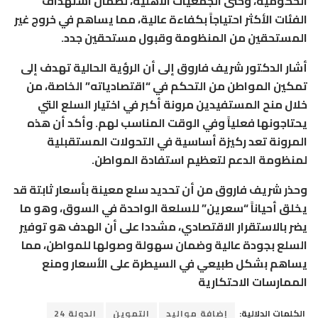
الحكومية، وحتى الجمعيات الأهلية، لضمان استهداف
الفئات الأكثر احتياجاً بكفاءة عالية، مما يساهم في خروج غير
المستحقين من المنظومة وقبول مستحقين جدد.
أشار الدكتور شريف فاروق إلى أن الرؤية الحالية تهدف إلى
تمكين المواطن من التحكم في “اقتصادياته” الخاصة، من
خلال منح المستفيدين مرونة أكبر في اختيار السلع التي
يحتاجونها فعلياً وفي الوقت المناسب لهم. وأكد أن هذه
المرونة تعد ركيزة أساسية في التحولات المستقبلية
لمنظومة الدعم لتعظيم استفادة المواطن.
وحذر شريف فاروق من أن تحديد سلع معينة بأسعار ثابتة قد
يخلق أحياناً “سعرين” للسلعة الواحدة في السوق، وهو ما
يضر بالاستقرار الاقتصادي، مشددا على أن الهدف هو توفير
السلع بجودة عالية وضمان سهولة وصولها للمواطن، مما
يساهم بشكل طبيعي في السيطرة على الأسعار ومنع
الممارسات الاحتكارية
الكلمات الدلالية:
إضافة مواليد
التموين
الدولة 24